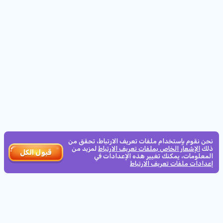
€15
ترتيب #3
€10
4
ترتيب #4
25d
04h
:
11m
:
21s
€5
5
ترتيب #5
الأسياد
€1,500
الأقل
10
المشتركين
الحد الأدنى للرهان:
€10
الحد الأدنى للرهان:
0.2€
كيف تعمل
39d
04h
:
11m
:
21s
VOLTENT BOOSTER
6500000
نحن نقوم بإستخدام ملفات تعريف الارتباط، تحقق من
ذلك
الإشعار الخاص بملفات تعريف الارتباط
لمزيد من
قبول الكل
المعلومات، يمكنك تغيير هذه الإعدادات في
0.10
الحد الأدنى للرهان:
إعدادات ملفات تعريف الارتباط