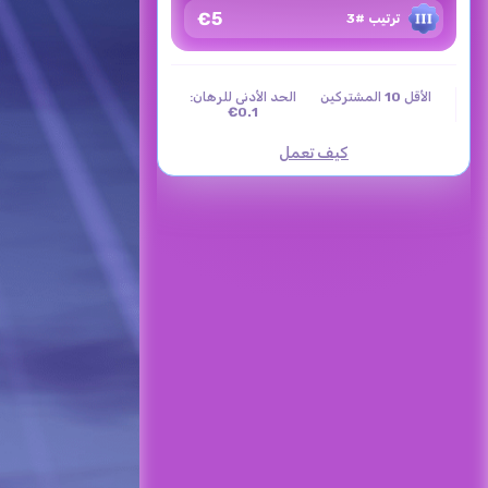
€0.30
الحد الأدنى للرهان:
€5
ترتيب #3
21d
00h
:
22m
:
44s
الأقل
10
المشتركين
الحد الأدنى للرهان:
0.1€
سباق شهري
250
كيف تعمل
€0.50
الحد الأدنى للرهان:
21d
00h
:
22m
:
44s
بطولة الماسترز - كأس العالم 2026
1500
10
الحد الأدنى للرهان:
22d
00h
:
22m
:
44s
سباق CASHCRAB الشهري