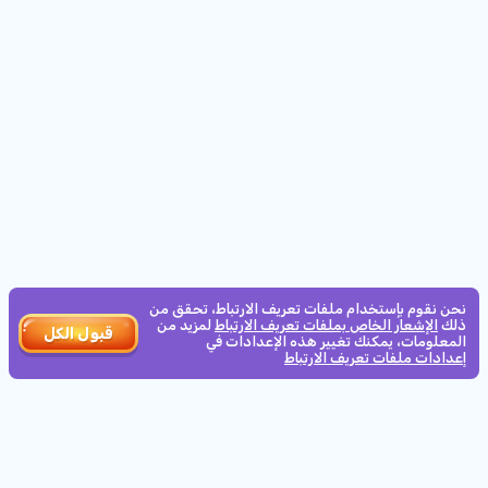
الأقل
10
المشتركين
الحد الأدنى للرهان:
23d
18h
:
25m
:
30s
0.2€
الأسياد
€1,500
كيف تعمل
€10
الحد الأدنى للرهان:
37d
18h
:
25m
:
30s
VOLTENT BOOSTER
6500000
نحن نقوم بإستخدام ملفات تعريف الارتباط، تحقق من
ذلك
الإشعار الخاص بملفات تعريف الارتباط
لمزيد من
قبول الكل
المعلومات، يمكنك تغيير هذه الإعدادات في
0.10
الحد الأدنى للرهان:
إعدادات ملفات تعريف الارتباط