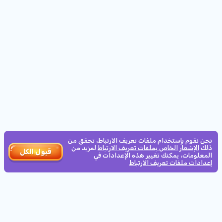
الأقل
10
المشتركين
الحد الأدنى للرهان:
22d
20h
:
12m
:
25s
0.1€
الأسياد
€1,500
كيف تعمل
€10
الحد الأدنى للرهان:
36d
20h
:
12m
:
25s
VOLTENT BOOSTER
6500000
نحن نقوم بإستخدام ملفات تعريف الارتباط، تحقق من
ذلك
الإشعار الخاص بملفات تعريف الارتباط
لمزيد من
قبول الكل
المعلومات، يمكنك تغيير هذه الإعدادات في
0.10
الحد الأدنى للرهان:
إعدادات ملفات تعريف الارتباط