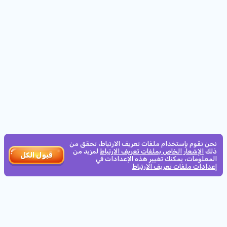
الأقل
10
المشتركين
الحد الأدنى للرهان:
14d
15h
:
34m
:
17s
0.2€
سباق شهري
250
كيف تعمل
€0.50
الحد الأدنى للرهان:
14d
15h
:
34m
:
17s
بطولة الماسترز - كأس العالم 2026
€1,500
نحن نقوم بإستخدام ملفات تعريف الارتباط، تحقق من
ذلك
الإشعار الخاص بملفات تعريف الارتباط
لمزيد من
قبول الكل
المعلومات، يمكنك تغيير هذه الإعدادات في
€10
الحد الأدنى للرهان:
إعدادات ملفات تعريف الارتباط
15d
15h
:
34m
:
17s
سباق CASHCRAB الشهري
€1,575