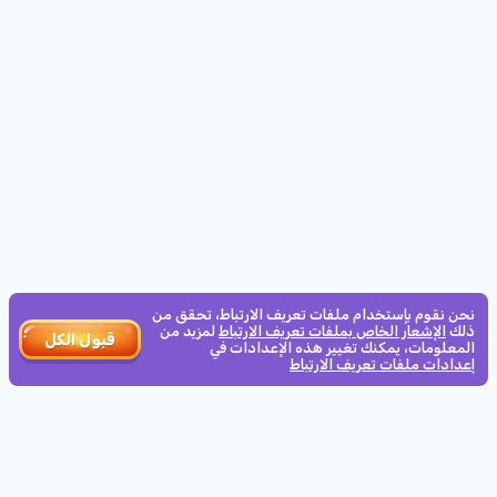
الأقل
10
المشتركين
الحد الأدنى للرهان:
35d
20h
:
47m
:
33s
0.2€
VOLTENT BOOSTER
6500000
كيف تعمل
0.10
الحد الأدنى للرهان:
نحن نقوم بإستخدام ملفات تعريف الارتباط، تحقق من
ذلك
الإشعار الخاص بملفات تعريف الارتباط
لمزيد من
قبول الكل
المعلومات، يمكنك تغيير هذه الإعدادات في
إعدادات ملفات تعريف الارتباط