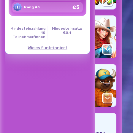
€0.50
Mindesteinsatz:
€5
Rang #3
8d
22h
:
41m
:
20s
Mindesteinzahlung
Mindesteinsatz:
DROPS & WINS
10
€0.1
€2,000,000
Teilnehmer/innen
Wie es funktioniert
€0.50
Mindesteinsatz:
17d
22h
:
41m
:
20s
MONATLICHES RENNEN
250
€0.50
Mindesteinsatz:
17d
22h
:
41m
:
20s
THE MASTERS