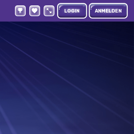
LOGIN
ANMELDEN