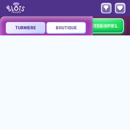
Du spielst in der Demoversion. Das
ECHTES SPIEL
TURNIERE
BOUTIQUE
echte Spiel ist viel interessanter
6d
04h
:
57m
:
30s
GOLD SALOON LIVE
250
€0.30
Mindesteinsatz:
21d
04h
:
57m
:
30s
MONATLICHES RENNEN
250
€0.50
Mindesteinsatz: