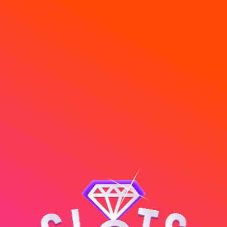
Code Fehler! Du hast ein Problem!
Das Spiel wurde deaktiviert
Du spielst in der Demoversion. Das
ECHTES SPIEL
TURNIERE
BOUTIQUE
Rallye-Infos
Alle Rallyes
Regeln
echte Spiel ist viel interessanter
GATES OF OLYMPUS
VERBLEIBENDE ZEIT:
15:01
0d
15h
:
20m
:
01s
Dauer:
Spins:
Preispool:
GOLD SALOON LIVE
25
500
€50
250
MINDESTEINZAHLUNG
€0.30
Mindesteinsatz:
ANMELDUNG
0d
15h
:
20m
:
01s
#
Rang
Preis
SLOT DER WOCHE
€30
Rang #1
250
€15
Rang #2
€0.50
Mindesteinsatz: