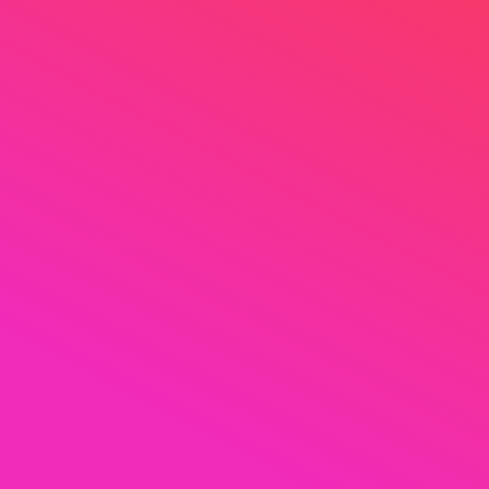
€0.30
Mise Min :
€15
Rang #3
€10
4
Rang #4
3d
00h
:
44m
:
03s
€5
5
Rang #5
COUPE DU MONDE DE LA
MASTER 2026
€1,500
Min
10
Mise Min :
€0.2
participants
€10
Mise Min :
Comment ça fonctionne
14d
00h
:
44m
:
03s
COURSE MENSUELLE
250
€0.50
Mise Min :
15d
00h
:
44m
:
03s