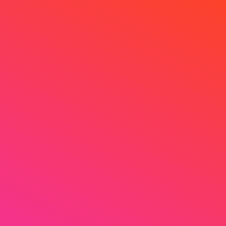
EGT Digital
BLACK LOUNGE BELL LINK
TOURNOIS
BOUTIQUE
Infos sur le rallye
Tous les rallyes
Règles
FAST TEST 16
TEMPS RESTANT:
09:03
2d
00h
:
44m
:
03s
Durée:
Spins:
Number of prizes:
SLOT DE LA SEMAINE
25 MIN
500
€100
250
€0.50
S'INSCRIRE
Mise Min :
#
Rang
Lot
2d
00h
:
44m
:
03s
€50
Rang #1
GOLD SALOON LIVE
250
€20
Rang #2