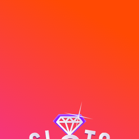
Vous jouez en mode démo.
JOUEZ EN MODE RÉEL
Le jeu réel est bien plus
TOURNOIS
BOUTIQUE
Infos sur le rallye
BONJOUR !
Tous les rallyes
Règles
intéressant
Nous sommes polyglottes, nous parlons
FAST TEST 16
différentes langues, Vous pouvez modifier vos
TEMPS RESTANT:
24:43
0d
11h
:
59m
:
43s
préférences de langue ici.
Durée:
Spins:
Number of prizes:
GOLD SALOON LIVE
25 MIN
500
€50
250
S'INSCRIRE
€0.30
Mise Min :
Français
Deutsch
English
#
Rang
Lot
0d
11h
:
59m
:
43s
€30
Rang #1
SLOT DE LA SEMAINE
250
€15
Rang #2
€5
€0.50
Rang #3
Mise Min :