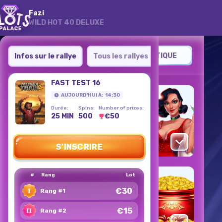
Fazi
WILD HOT 40 DELUXE
TOURNOIS
BOUTIQUE
Infos sur le rallye
Tous les rallyes
Règles
FAST TEST 16
AUJOURD'HUI À:
14:30
4d
09h
:
48m
:
05s
Durée:
Spins:
Number of prizes:
GOLD SALOON LIVE
25 MIN
500
€50
250
€0.30
S'INSCRIRE
Mise Min :
#
Rang
Lot
4d
09h
:
48m
:
05s
€30
Rang #1
SLOT DE LA SEMAINE
250
€15
Rang #2