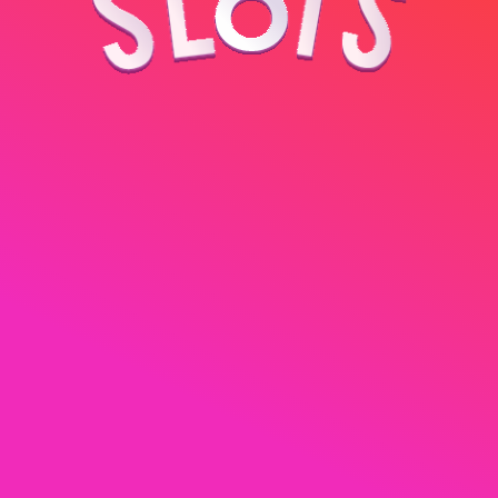
Classificação
€5
#3
Min
10
Aposta mínima:
participantes
€0.2
Como funciona
Utilizamos cookies, verifique a
Aviso de Cookies
para mais
ACEITAR TUDO
informações. Você pode alterar essas
configurações em
Configurações de cookies