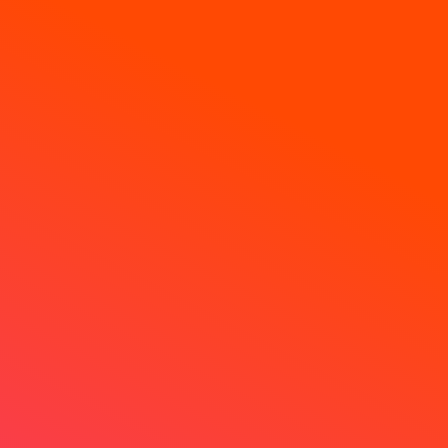
LOGIN
REGISTRIEREN
Code Fehler! Es ist ein Problem
aufgetreten!
Spiel wurde deaktiviert