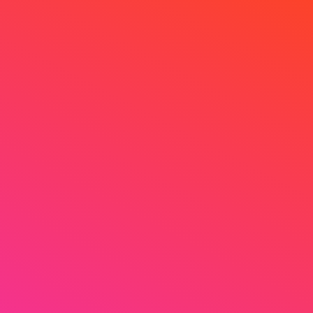
TURNIERE
BOUTIQUE
Rallye-Infos
Alle Rallys
Regeln
BOOK OF SUN: CHOICE
HEUTE UM:
17:30
3d
06h
:
53m
:
22s
Dauer:
Spins:
Preis-Pool:
GOLD SALOON LIVE
25 MIN.
500
€50
250
€0.30
BEITRETEN
Min. Wette:
#
Rang
Preis
3d
06h
:
53m
:
22s
€30
Rang #1
SLOT DER WOCHE
250
€15
Rang #2