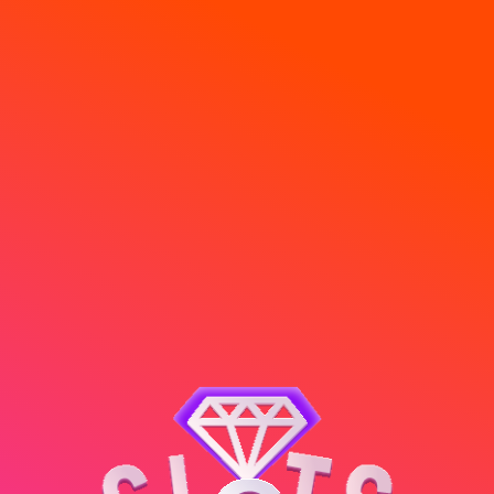
Code Fehler! Es ist ein Problem
aufgetreten!
Du spielst eine
Spiel wurde deaktiviert
Demoversion. Das echte
TURNIERE
BOUTIQUE
SPIELE MIT ECHTGELD
Rallye-Infos
Alle Rallys
Regeln
Spiel ist viel
interessanter.
SWEET BONANZA
ZEIT ÜBRIG:
13:53
2d
19h
:
48m
:
53s
Dauer:
Spins:
Preis-Pool:
GOLD SALOON LIVE
25 MIN.
500
€50
250
BEITRETEN
€0.30
Min. Wette:
#
Rang
Preis
24d
19h
:
48m
:
53s
€30
Rang #1
MONATLICHES RENNEN
250
€15
Rang #2
€5
€0.50
Rang #3
Min. Wette: