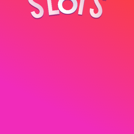
Min
10
teilnehmer
Min. Wette:
€0.2
24d
19h
:
48m
:
53s
TIPP-TURNIER
Wie es funktioniert
€1,500
€10
Min. Wette:
38d
19h
:
48m
:
53s
VOLTENT BOOSTER
Wir verwenden Cookies, mehr Informationen unter:
6500000
Cookie-Hinweis
für weitere Informationen. Du kannst diese
Einstellungen ändern unter
Cookie-Einstellungen
0.10
ALLE AKZEPTIEREN
Min. Wette: