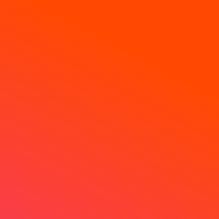
EINLOGGEN
REGISTRIEREN
Code Fehler! Es ist ein Problem
aufgetreten!
Spiel wurde deaktiviert