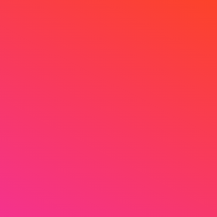
Ruby Play
20K+ WAYS BUFFALO LIGHTS
TORNEOS
BOUTIQUE
Información sobre el mitin
Todos los Rallies
Norm
BIGGER BASS BONANZA
TIEMPO RESTANTE:
16:20
0d
17h
:
21m
:
20s
Duración:
Giros:
Bolsa de
GOLD SALOON LIVE
premios:
25 MIN
500
250
€50
€0.30
Apuesta Mínima:
INSCRÍBETE
#
Rango
Premio
0d
17h
:
21m
:
20s
€30
Rango #1
TRAGAMONEDAS DE LA
SEMANA
250
€15
Rango #2