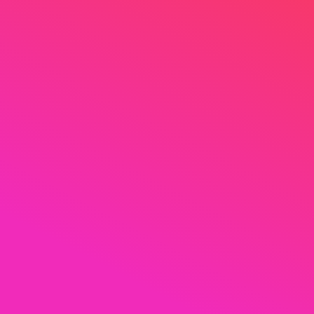
€0.30
Apuesta Mínima:
€5
Rango #3
4d
17h
:
57m
:
14s
GOLD SALOON ELITE
Min
10
Apuesta Mínima:
participantes
€0.2
€5,000
Cómo funciona
€1
Apuesta Mínima:
5d
17h
:
57m
:
14s
AMUSNET SUMMER VIBES
€12,000
€1
Apuesta Mínima:
47d
17h
:
57m
:
14s
VOLTENT BOOSTER