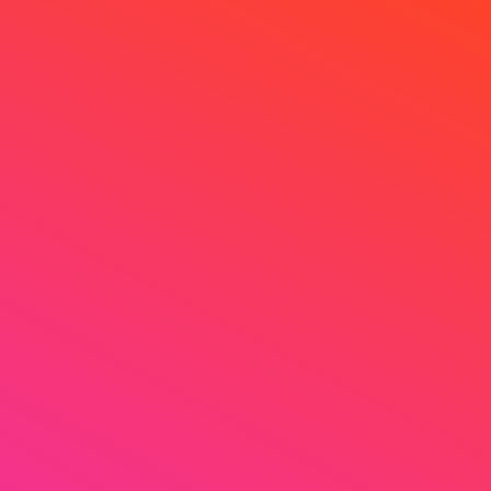
G.Games
CHEEKY FRUITS
TORNEOS
BOUTIQUE
Información sobre el mitin
Todos los Rallies
Norm
THE DOG HOUSE
MEGAWAYS
2d
17h
:
57m
:
14s
TIEMPO RESTANTE:
22:14
CARRERA MENSUAL
Duración:
Giros:
Bolsa de
250
premios:
25 MIN
500
€50
€0.50
Apuesta Mínima:
INSCRÍBETE
4d
17h
:
57m
:
14s
#
Rango
Premio
GOLD SALOON LIVE
€30
Rango #1
250
€15
Rango #2