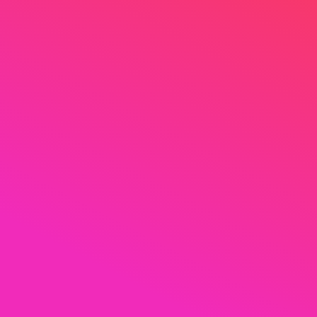
€5
Rango #3
€0.50
Apuesta Mínima:
Min
17d
10
18h
Apuesta Mínima:
:
44m
:
56s
participantes
€0.1
CARRERA MENSUAL
250
Cómo funciona
€0.50
Apuesta Mínima:
17d
18h
:
44m
:
56s
LOS MASTERS DE LA COPA
MUNDIAL DE LA 2026
€1,500
€10
Apuesta Mínima:
18d
18h
:
44m
:
56s