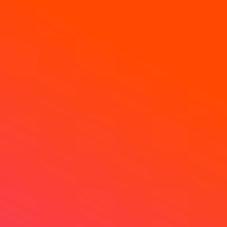
LOGIN
REGISTRARSE
Código ¡Error! ¡Tienes un problema!
El juego ha sido desactivado.