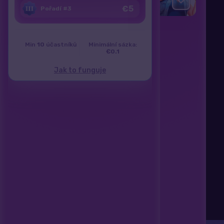
€0.50
Minimální sázka:
€5
Pořadí #3
Min
10
účastníků
Minimální sázka:
€0.1
Jak to funguje