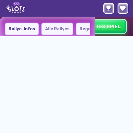
Du spielst in der Demoversion. Das
ECHTES SPIEL
TURNIERE
BOUTIQUE
Rallye-Infos
Alle Rallyes
Regeln
echte Spiel ist viel interessanter
MONEY TRAIN 2
HEUTE UM:
14:30
1d
10h
:
37m
:
58s
Dauer:
Spins:
Preispool:
GOLD SALOON LIVE
25
500
€50
250
MINDESTEINZAHLUNG
€0.30
Mindesteinsatz:
ANMELDUNG
1d
10h
:
37m
:
58s
#
Rang
Preis
GOLD SALOON ELITE
€30
Rang #1
€5,000
€15
Rang #2
€1
Mindesteinsatz: