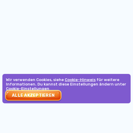
€5
Rang #3
2d
23h
:
44m
:
50s
Mindesteinzahlung
Mindesteinsatz:
THE MASTERS
10
€0.2
Teilnehmer/innen
WELTMEISTERSCHAFT 2026
€1,500
Wie es funktioniert
€10
Mindesteinsatz:
13d
23h
:
44m
:
50s
Wir verwenden Cookies, siehe
Cookie-Hinweis
für weitere
MONATLICHES RENNEN
Informationen. Du kannst diese Einstellungen ändern unter
250
Cookie-Einstellungen
ALLE AKZEPTIEREN
€0.50
Mindesteinsatz:
14d
23h
:
44m
:
50s
CASHCRAB MONATSTURNIER