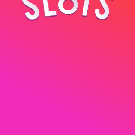
€5
€0.50
Rang #3
Mindesteinsatz:
Mindesteinzahlung
Mindesteinsatz:
12d
20h
:
13m
:
16s
10
€0.1
Teilnehmer/innen
CASHCRAB MONATSTURNIER
€1,575
Wie es funktioniert
€0.50
Mindesteinsatz:
56d
20h
:
13m
:
16s
Wir verwenden Cookies, siehe
Cookie-Hinweis
für weitere
VOLTENT BOOSTER
Informationen. Du kannst diese Einstellungen ändern unter
6500000
Cookie-Einstellungen
ALLE AKZEPTIEREN
0.10
Mindesteinsatz: