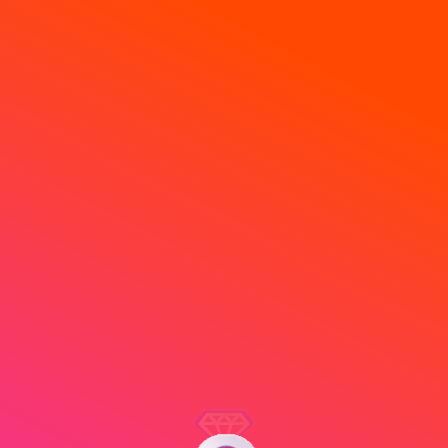
Du spielst in der Demoversion. Das
ECHTES SPIEL
TURNIERE
BOUTIQUE
Rallye-Infos
Alle Rallyes
Regeln
echte Spiel ist viel interessanter
STUNNING HOT 20 DELUXE
VERBLEIBENDE ZEIT:
13:12
3d
21h
:
48m
:
12s
Dauer:
Spins:
Preispool:
GOLD SALOON LIVE
25
500
€50
250
MINDESTEINZAHLUNG
€0.30
Mindesteinsatz:
ANMELDUNG
4d
21h
:
48m
:
12s
#
Rang
Preis
SPIN ROYALE
€30
Rang #1
€30,000
€15
Rang #2
€0.50
Mindesteinsatz: