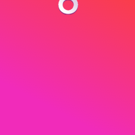
€5
Rang #3
8d
21h
:
48m
:
12s
Mindesteinzahlung
Mindesteinsatz:
MONATLICHES RENNEN
10
€0.2
Teilnehmer/innen
250
Wie es funktioniert
€0.50
Mindesteinsatz:
9d
21h
:
48m
:
12s
CASHCRAB MONATSTURNIER
Wir verwenden Cookies, siehe
Cookie-Hinweis
für weitere
€1,935
Informationen. Du kannst diese Einstellungen ändern unter
Cookie-Einstellungen
€0.50
ALLE AKZEPTIEREN
Mindesteinsatz:
28d
21h
:
48m
:
12s
DROPS & WINS
€2,000,000