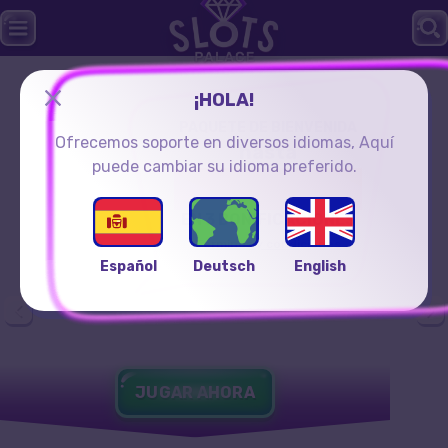
¡HOLA!
PAQUETE DE BIENVENIDA
BONO POR PRIMER
Ofrecemos soporte en diversos idiomas, Aquí
DEPÓSITO DEL
hasta
100 % hasta
puede cambiar su idioma preferido.
1.000 €
100 €
EN 3 BONIFICACIONES
DEPORTES
Términos y condiciones
Términos y condiciones
Español
Deutsch
English
JUGAR AHORA
JUGAR AHORA