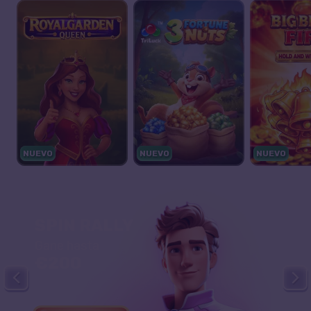
NUEVO
NUEVO
NUEVO
COLECCIÓN DE
BOUTIQUE DE
ARTE
SPIN RALLY
BONOS
Comience su colección
Gane hasta
de arte y obtenga
€200
Compre dinero de
150
bono, apuestas
gratis y giros gratis