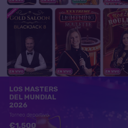
EN VIVO
EN VIVO
NUEVO
EN VIVO
EN VIVO
EN VIVO
EN VIVO
Ver Todo
LOS MASTERS
DEL MUNDIAL
2026
Torneo deportivo
€1,500