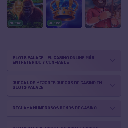
NUEVO
NUEVO
SLOTS PALACE - EL CASINO ONLINE MÁS
ENTRETENIDO Y CONFIABLE
JUEGA LOS MEJORES JUEGOS DE CASINO EN
SLOTS PALACE
RECLAMA NUMEROSOS BONOS DE CASINO