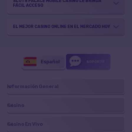
SLOTS PALACE MOBILE CASINO LE BRINDA
FÁCIL ACCESO
EL MEJOR CASINO ONLINE EN EL MERCADO HOY
Español
SOPORTE
Información General
Casino
Casino En Vivo