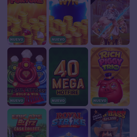
NUEVO
NUEVO
NUEVO
NUEVO
NUEVO