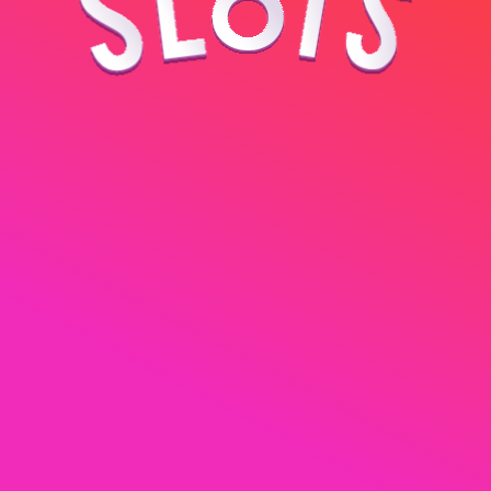
€0.50
Apuesta mínima:
Mín.
10
Apuesta mínima:
participantes
€0.2
2d
23h
:
35m
:
13s
LOS MASTERS DEL MUNDIAL
Cómo funciona
2026
€1,500
€10
Apuesta mínima:
13d
23h
:
35m
:
13s
Usamos cookies, verifique
Aviso de Cookies
para más
CARRERA MENSUAL
ACEPTAR TODO
información. Puede cambiar esta
250
configuración en
Configuración de cookies
€0.50
Apuesta mínima:
14d
23h
:
35m
:
13s