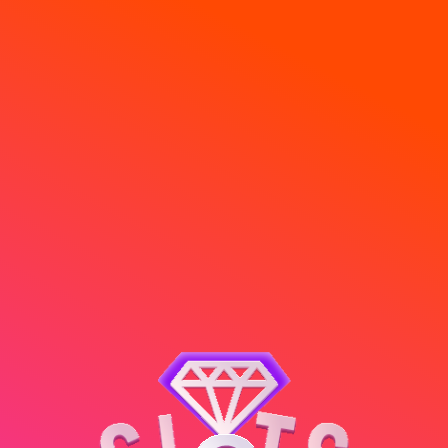
¡HOLA!
Ofrecemos soporte en diversos idiomas, Aquí
puede cambiar su idioma preferido.
Español
Deutsch
English