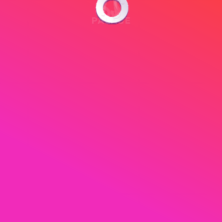
€0.50
Apuesta mínima:
Mín.
10
Apuesta mínima:
participantes
€0.2
17d
15h
:
16m
:
23s
CARRERA MENSUAL
Cómo funciona
250
€0.50
Apuesta mínima:
17d
15h
:
16m
:
23s
Usamos cookies, verifique
LOS MASTERS DEL MUNDIAL
Aviso de Cookies
para más
2026
ACEPTAR TODO
información. Puede cambiar esta
€1,500
configuración en
Configuración de cookies
€10
Apuesta mínima:
18d
15h
:
16m
:
23s