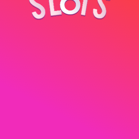
Mín.
10
Apuesta mínima:
24d
10h
:
27m
:
45s
participantes
€0.1
LOS MAESTROS
€1,500
Cómo funciona
€10
Apuesta mínima:
38d
10h
:
27m
:
45s
VOLTENT BOOSTER
Usamos cookies, verifique
6500000
Aviso de Cookies
para más
ACEPTAR TODO
información. Puede cambiar esta
configuración en
0.10
Apuesta mínima:
Configuración de cookies