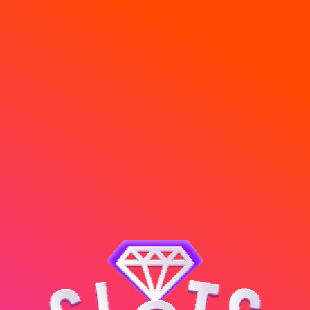
Código ¡Error! ¡Tiene un problema!
El juego ha sido desactivado.
Está jugando en modo
JUGAR AL MODO REAL
demo. El juego real es
TORNEOS
BOUTIQUE
Información sobre el Rally
Todos los rallies
Norm
mucho más interesante.
SWEET BONANZA
EMPIEZA EN:
01:42
1d
12h
:
01m
:
42s
Duración:
Giros:
Bote de premios:
GOLD SALOON LIVE
25 MIN
500
€50
250
PARTICIPAR
€0.30
Apuesta mínima:
#
Rango
Premio
23d
12h
:
01m
:
42s
€30
Rango #1
CARRERA MENSUAL
250
€15
Rango #2
€5
€0.50
Rango #3
Apuesta mínima: