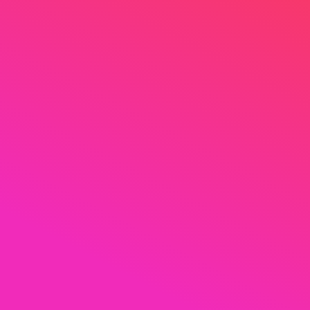
€5
Rango #3
€0.50
Apuesta mínima:
Mín.
10
Apuesta mínima:
5d
17h
:
13m
:
28s
participantes
€0.1
DROPS & WINS
€2,000,000
Cómo funciona
€0.50
Apuesta mínima:
14d
17h
:
13m
:
28s
CARRERA MENSUAL
250
€0.50
Apuesta mínima:
14d
17h
:
13m
:
28s