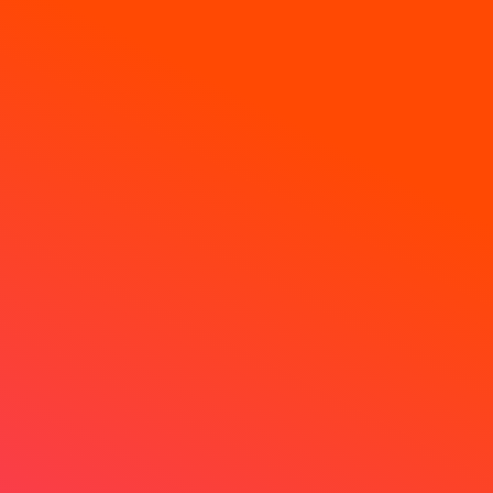
INICIAR SESIÓN
REGISTRARSE