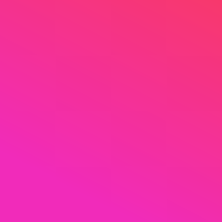
€0.50
Apuesta mínima:
€30
Rango #3
€20
4
Rango #4
24d
02h
:
56m
:
20s
€10
5
Rango #5
LOS MAESTROS
€1,500
€5
6
Rango #6
€10
Apuesta mínima:
€5
7
Rango #7
€5
8
Rango #8
38d
02h
:
56m
:
20s
VOLTENT BOOSTER
6500000
Mín.
10
Apuesta mínima:
participantes
€0.2
0.10
Apuesta mínima:
Cómo funciona