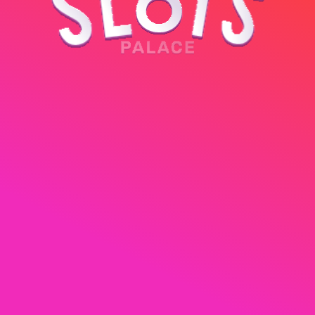
€0.50
Apuesta mínima:
€10
4
Rango #4
€5
5
Rango #5
18d
05h
:
13m
:
27s
CARRERA MENSUAL
250
Mín.
10
Apuesta mínima:
participantes
€0.2
€0.50
Apuesta mínima:
Cómo funciona
18d
05h
:
13m
:
27s
Usamos cookies, verifique
LOS MASTERS DEL MUNDIAL
Aviso de Cookies
para más
2026
ACEPTAR TODO
información. Puede cambiar esta
€1,500
configuración en
Configuración de cookies
€10
Apuesta mínima:
19d
05h
:
13m
:
27s