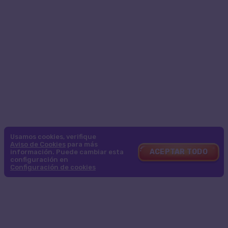
Mín.
10
Apuesta mínima:
25d
13h
:
00m
:
32s
participantes
€0.2
CARRERA MENSUAL
250
Cómo funciona
€0.50
Apuesta mínima:
25d
13h
:
00m
:
32s
LOS MAESTROS
Usamos cookies, verifique
€1,500
Aviso de Cookies
para más
ACEPTAR TODO
información. Puede cambiar esta
configuración en
€10
Apuesta mínima:
Configuración de cookies
39d
13h
:
00m
:
32s
VOLTENT BOOSTER
6500000