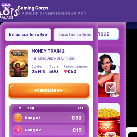
Gaming Corps
3 PIGS OF OLYMPUS BONUS POT
TOURNOIS
BOUTIQUE
Infos sur le rallye
Tous les rallyes
Règles
MONEY TRAIN 2
AUJOURD'HUI À:
14:30
3d
09h
:
59m
:
44s
Durée:
Tours:
Récompenses:
GOLD SALOON LIVE
25 MIN
500
€50
250
€0.30
S'INSCRIRE
Mise Min :
#
Rang
Lot
3d
09h
:
59m
:
44s
€30
Rang #1
SLOT DE LA SEMAINE
250
€15
Rang #2