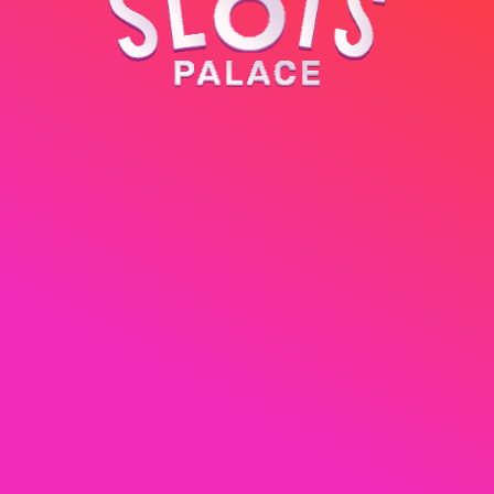
€10
4
Rang #4
23d
00h
:
45m
:
31s
€5
5
Rang #5
LES MAÎTRES
€1,500
Min
10
Mise Min :
€0.2
participants
€10
Mise Min :
Comment ça fonctionne
37d
00h
:
45m
:
31s
VOLTENT BOOSTER
Nous utilisons des cookies, vérifiez
6500000
Informations sur les cookies
pour
ACCEPTER TOUT
plus d'informations. Vous pouvez
modifier ces paramètres dans
0.10
Mise Min :
Paramètres des cookies