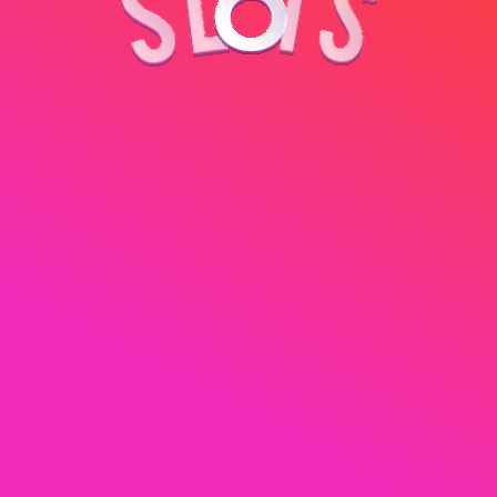
€10
4
Rang #4
18d
05h
:
05m
:
56s
€5
5
Rang #5
COURSE MENSUELLE
250
Min
10
Mise Min :
€0.2
participants
€0.50
Mise Min :
Comment ça fonctionne
18d
05h
:
05m
:
55s
COUPE DU MONDE DE LA
Nous utilisons des cookies, vérifiez
MASTER 2026
Informations sur les cookies
pour
€1,500
ACCEPTER TOUT
plus d'informations. Vous pouvez
modifier ces paramètres dans
Paramètres des cookies
€10
Mise Min :
19d
05h
:
05m
:
55s
TOURNOI MENSUEL DE