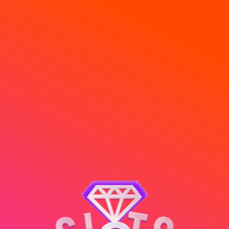
Code Erreur ! Vous avez un problème !
Le jeu a été désactivé
Vous jouez en mode démo.
JOUEZ EN MODE RÉEL
Le jeu réel est bien plus
TOURNOIS
BOUTIQUE
Infos sur le rallye
Tous les rallyes
Règles
intéressant
GATES OF OLYMPUS
TEMPS RESTANT:
00:55
6d
05h
:
05m
:
56s
Durée:
Tours:
Récompenses:
SLOT DE LA SEMAINE
55 MIN
500
€100
250
S'INSCRIRE
€0.50
Mise Min :
#
Rang
Lot
6d
05h
:
05m
:
56s
€50
Rang #1
GOLD SALOON LIVE
250
€20
Rang #2
€15
€0.30
Rang #3
Mise Min :