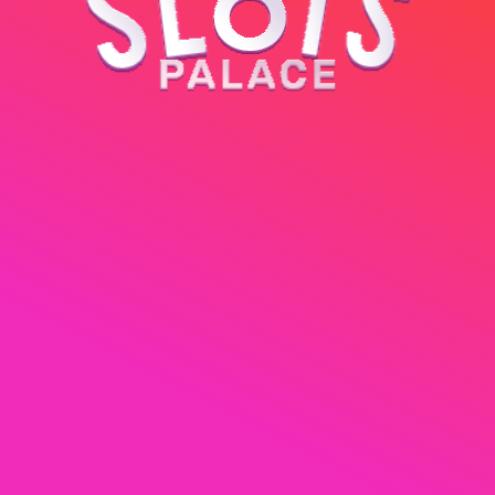
Min
10
Mise Min :
€0.2
25d
13h
:
50m
:
48s
participants
COURSE MENSUELLE
250
Comment ça fonctionne
€0.50
Mise Min :
25d
13h
:
50m
:
48s
LES MAÎTRES
Nous utilisons des cookies, vérifiez
€1,500
Informations sur les cookies
pour
ACCEPTER TOUT
plus d'informations. Vous pouvez
modifier ces paramètres dans
€10
Mise Min :
Paramètres des cookies
39d
13h
:
50m
:
48s
VOLTENT BOOSTER
6500000