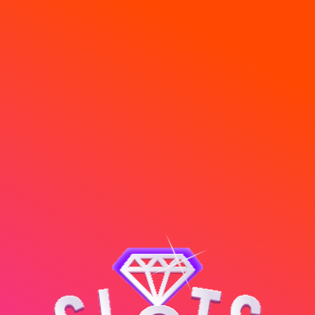
Vous jouez en mode démo.
JOUEZ EN MODE RÉEL
Le jeu réel est bien plus
TOURNOIS
BOUTIQUE
Infos sur le rallye
BONJOUR !
Tous les rallyes
Règles
intéressant
Nous sommes polyglottes, nous parlons
GATES OF OLYMPUS
différentes langues, Vous pouvez modifier vos
TEMPS RESTANT:
15:48
3d
13h
:
50m
:
48s
préférences de langue ici.
Durée:
Tours:
Récompenses:
GOLD SALOON LIVE
25 MIN
500
€50
250
S'INSCRIRE
€0.30
Mise Min :
Français
Deutsch
English
#
Rang
Lot
14d
13h
:
50m
:
48s
€30
Rang #1
DROPS & WINS
€2,000,000
€15
Rang #2
€5
€0.50
Rang #3
Mise Min :