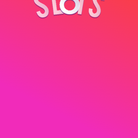
Min
10
Mise Min :
€0.1
35d
20h
:
23m
:
23s
participants
VOLTENT BOOSTER
6500000
Comment ça fonctionne
0.10
Mise Min :
Nous utilisons des cookies, vérifiez
Informations sur les cookies
pour
ACCEPTER TOUT
plus d'informations. Vous pouvez
modifier ces paramètres dans
Paramètres des cookies