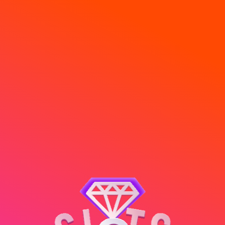
Code Erreur ! Vous avez un problème !
Le jeu a été désactivé
Vous jouez en mode démo.
JOUEZ EN MODE RÉEL
Le jeu réel est bien plus
TOURNOIS
BOUTIQUE
Infos sur le rallye
Tous les rallyes
Règles
intéressant
BIG BASS BONANZA
TEMPS RESTANT:
18:23
21d
20h
:
23m
:
23s
Durée:
Tours:
Récompenses:
COURSE MENSUELLE
25 MIN
500
€50
250
S'INSCRIRE
€0.50
Mise Min :
#
Rang
Lot
21d
20h
:
23m
:
23s
€30
Rang #1
LES MAÎTRES
€1,500
€15
Rang #2
€5
€10
Rang #3
Mise Min :