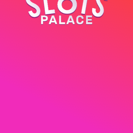
€10
4
Rang #4
6d
05h
:
06m
:
02s
€5
5
Rang #5
DROPS & WINS
€2,000,000
Min
10
Mise Min :
€0.2
participants
€0.50
Mise Min :
Comment ça fonctionne
15d
05h
:
06m
:
02s
COURSE MENSUELLE
Nous utilisons des cookies, vérifiez
250
Informations sur les cookies
pour
ACCEPTER TOUT
plus d'informations. Vous pouvez
modifier ces paramètres dans
€0.50
Mise Min :
Paramètres des cookies
15d
05h
:
06m
:
02s
COUPE DU MONDE DE LA
MASTER 2026