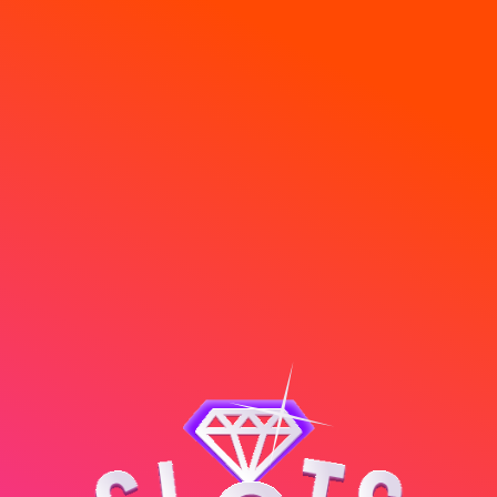
Vous jouez en mode démo.
JOUEZ EN MODE RÉEL
Le jeu réel est bien plus
TOURNOIS
BOUTIQUE
Infos sur le rallye
BONJOUR !
Tous les rallyes
Règles
intéressant
Nous sommes polyglottes, nous parlons
GATES OF OLYMPUS
différentes langues, Vous pouvez modifier vos
TEMPS RESTANT:
01:02
3d
05h
:
06m
:
02s
préférences de langue ici.
Durée:
Tours:
Récompenses:
GOLD SALOON LIVE
55 MIN
500
€100
250
S'INSCRIRE
€0.30
Mise Min :
Français
Deutsch
English
#
Rang
Lot
3d
05h
:
06m
:
02s
€50
Rang #1
SLOT DE LA SEMAINE
250
€20
Rang #2
€15
€0.50
Rang #3
Mise Min :