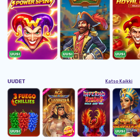
UUSI
UUSI
UUSI
UUDET
Katso Kaikki
UUSI
UUSI