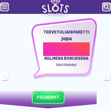
TERVETULIAISPAKETTI
ENSITALLETUSBONUS
100% jopa
jopa
1,000€
200€
KOLMENA BONUKSENA
URHEILU
Käyttöehdot
Käyttöehdot
PELAA NYT
PELAA NYT