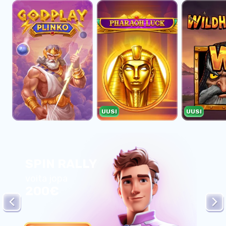
UUSI
UUSI
TAIDEKOKOELMA
Aloita taidekokoelmasi
SPIN RALLY
BONUSKAUPPA
ja saa
voita jopa
Osta bonusrahaa,
150
200€
ilmaisvetoja sekä
ilmaiskierroksia