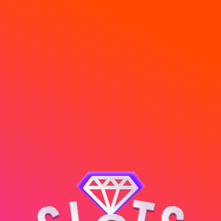
Pelaat demo versioita. Oikean
PELAA OIKEASTI
rahan peli on paljon
TURNAUKSET
KAUPPA
Spin Rallyn tiedot
Kaikki Spin Rallyt
Säännöt
jännittävämpää.
BOOK OF SUN: CHOICE
JÄLJELLÄ:
00:16
4d
06h
:
05m
:
16s
Kesto:
Kierrosta:
Palkintopotti:
GOLD SALOON LIVE
25 MIN
500
€50
250
OSALLISTU
€0.30
Min. panos
#
Sijoitus
Palkinto
26d
06h
:
05m
:
16s
€30
Sijoitus #1
KUUKAUDEN KISA
250
€15
Sijoitus #2
€5
€0.50
Sijoitus #3
Min. panos