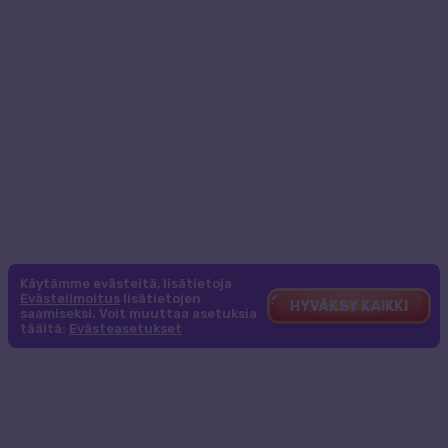
Min.
10
osallistujaa
Min. panos
€0.2
23d
12h
:
57m
:
42s
KUUKAUDEN KISA
Kuinka se toimii?
250
€0.50
Min. panos
23d
12h
:
57m
:
42s
MESTARIT
€1,500
Käytämme evästeitä, lisätietoja
Evästeilmoitus
lisätietojen
HYVÄKSY KAIKKI
saamiseksi. Voit muuttaa asetuksia
€10
Min. panos
täältä:
Evästeasetukset
37d
12h
:
57m
:
42s
VOLTENT BOOSTER
6500000