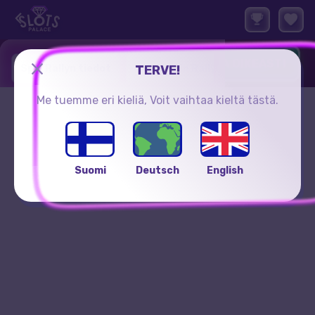
Pelaat demo versioita. Oikean
PELAA OIKEASTI
rahan peli on paljon
TURNAUKSET
KAUPPA
Spin Rallyn tiedot
Kaikki Spin Rallyt
TERVE!
Säännöt
jännittävämpää.
Me tuemme eri kieliä, Voit vaihtaa kieltä tästä.
SWEET BONANZA
JÄLJELLÄ:
22:42
1d
12h
:
57m
:
42s
Kesto:
Kierrosta:
Palkintopotti:
GOLD SALOON LIVE
25 MIN
500
€50
250
Suomi
Deutsch
English
OSALLISTU
€0.30
Min. panos
#
Sijoitus
Palkinto
12d
12h
:
57m
:
42s
€30
Sijoitus #1
DROPS & WINS
€2,000,000
€15
Sijoitus #2
€5
€0.50
Sijoitus #3
Min. panos