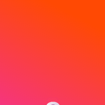
Koodi Virhe! Kohtasit ongelman!
Tästä pelistä ei ole saatavilla
Pelaat demo versioita. Oikean
demoversiota
PELAA OIKEASTI
rahan peli on paljon
TURNAUKSET
KAUPPA
Spin Rallyn tiedot
Kaikki Spin Rallyt
Säännöt
jännittävämpää.
SWEET BONANZA
JÄLJELLÄ:
22:42
0d
14h
:
27m
:
42s
Kesto:
Kierrosta:
Palkintopotti:
GOLD SALOON LIVE
25 MIN
500
€50
250
OSALLISTU
€0.30
Min. panos
#
Sijoitus
Palkinto
22d
14h
:
27m
:
42s
€30
Sijoitus #1
KUUKAUDEN KISA
250
€15
Sijoitus #2
€5
€0.50
Sijoitus #3
Min. panos