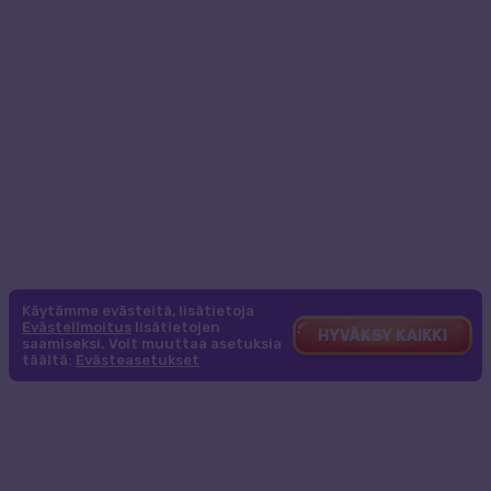
€1,000
-
-
Min.
10
osallistujaa
Min. panos
€500
€0.2
4
-
-
Kuinka se toimii?
€500
5
-
-
€200
6
-
-
€200
7
-
-
€200
8
-
-
Käytämme evästeitä, lisätietoja
€200
Evästeilmoitus
lisätietojen
9
-
-
HYVÄKSY KAIKKI
saamiseksi. Voit muuttaa asetuksia
täältä:
Evästeasetukset
€200
10
-
-
Sijoituksesi
0
—
0