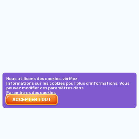
Min
10
Mise minimale :
25d
10h
:
51m
:
38s
participants
€0.1
LES MAÎTRES
€1,500
Comment ça marche
€10
Mise minimale :
39d
10h
:
51m
:
38s
VOLTENT BOOSTER
Nous utilisons des cookies, vérifiez
Informations sur les cookies
pour plus d'informations. Vous
6500000
pouvez modifier ces paramètres dans
Paramètres des cookies
0.10
ACCEPTER TOUT
Mise minimale :