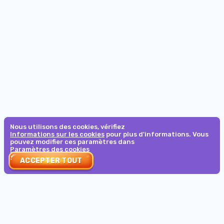
Min
10
Mise minimale :
23d
22h
:
20m
:
42s
participants
€0.1
LES MAÎTRES
€1,500
Comment ça marche
€10
Mise minimale :
37d
22h
:
20m
:
42s
VOLTENT BOOSTER
Nous utilisons des cookies, vérifiez
Informations sur les cookies
pour plus d'informations. Vous
6500000
pouvez modifier ces paramètres dans
Paramètres des cookies
0.10
ACCEPTER TOUT
Mise minimale :