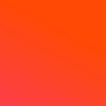
ΣΎΝΔΕΣΗ
ΕΓΓΡΑΦΉ