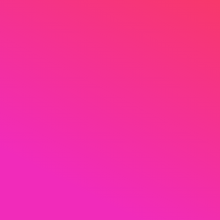
€0.30
Ελάχιστο στοίχημα:
€30
Κατάταξη #3
€20
4
Κατάταξη #4
6d
02h
:
19m
:
59s
€10
5
Κατάταξη #5
GOLD SALOON ELITE
€5,000
€5
6
Κατάταξη #6
€1
Ελάχιστο στοίχημα:
€5
7
Κατάταξη #7
€5
8
Κατάταξη #8
7d
02h
:
19m
:
59s
AMUSNET SUMMER VIBES
€12,000
Ελάχιστο
10
Ελάχιστο στοίχημα:
συμμετέχοντες
€0.2
€1
Ελάχιστο στοίχημα:
Πώς λειτουργεί
49d
02h
:
19m
:
59s
VOLTENT BOOSTER