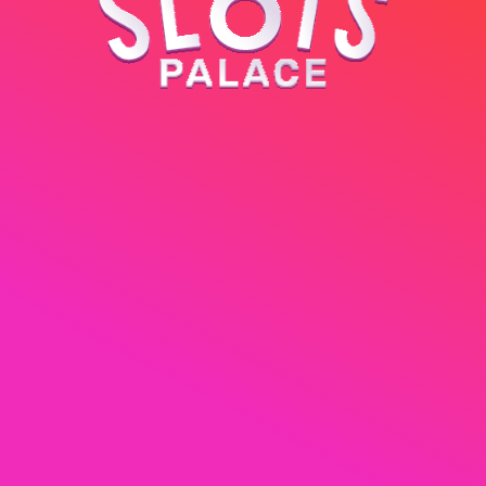
Ελάχιστο
10
Ελάχιστο στοίχημα:
22d
13h
:
24m
:
36s
συμμετέχοντες
€0.1
MONTHLY RACE
250
Πώς λειτουργεί
€0.50
Ελάχιστο στοίχημα:
22d
13h
:
24m
:
36s
ΟΙ ΜΆΣΤΕΡΣ
€1,500
Χρησιμοποιούμε cookies, ελέγξτε
Δήλωση Cookie
για περισσότερες
ΑΠΟΔΟΧΉ ΌΛΩΝ
πληροφορίες. Μπορείτε να αλλάξετε αυτές
€10
Ελάχιστο στοίχημα:
τις ρυθμίσεις στο
Ρυθμίσεις cookie
36d
13h
:
24m
:
36s
VOLTENT BOOSTER
6500000