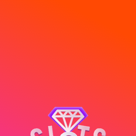
Παίζετε για την έκδοση demo. Το
ΠΑΊΞΤΕ ΑΛΗΘΙΝΌ
πραγματικό παιχνίδι είναι πολύ πιο
ΤΟΥΡΝΟΥΆ
ΜΠΟΥΤΊΚ
Πληροφορίες Ράλι
Όλα τα ράλι
Κανόνες
ενδιαφέρον
MONEY TRAIN 2
ΣΉΜΕΡΑ ΣΤΙΣ:
14:30
3d
11h
:
14m
:
24s
Διάρκεια:
Περιστροφές:
Έπαθλα:
GOLD SALOON LIVE
25 ΛΕΠΤΆ
500
€50
250
ΕΠΙΛΟΓΉ ΣΥΜΜΕΤΟΧΉΣ
€0.30
Ελάχιστο στοίχημα:
#
Κατάταξη
Βραβείο
25d
11h
:
14m
:
25s
€30
Κατάταξη #1
MONTHLY RACE
250
€15
Κατάταξη #2
€5
€0.50
Κατάταξη #3
Ελάχιστο στοίχημα: