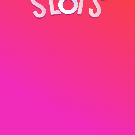
Ελάχιστο
10
Ελάχιστο στοίχημα:
25d
11h
:
14m
:
25s
συμμετέχοντες
€0.1
ΟΙ ΜΆΣΤΕΡΣ
€1,500
Πώς λειτουργεί
€10
Ελάχιστο στοίχημα:
39d
11h
:
14m
:
25s
VOLTENT BOOSTER
6500000
Χρησιμοποιούμε cookies, ελέγξτε
Δήλωση Cookie
για περισσότερες
ΑΠΟΔΟΧΉ ΌΛΩΝ
πληροφορίες. Μπορείτε να αλλάξετε αυτές
0.10
Ελάχιστο στοίχημα:
τις ρυθμίσεις στο
Ρυθμίσεις cookie